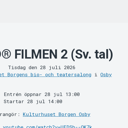
® FILMEN 2 (Sv. tal)
Tisdag den 28 juli 2026
et Borgens bio- och teatersalong
i
Osby
Entrén öppnar 28 jul 13:00
Startar 28 jul 14:00
rangör:
Kulturhuset Borgen Osby
w.youtube.com/watch?v=UEDSh--QK7k