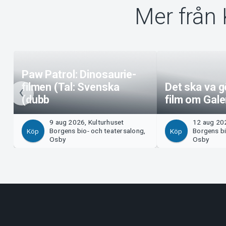
Mer från
Paw Patrol: Dinosaurie-
filmen (Tal: Svenska
Det ska va gô
(dubb
film om Gal
9 aug 2026, Kulturhuset
12 aug 202
Borgens bio- och teatersalong,
Borgens bi
Köp
Köp
Osby
Osby