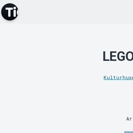
LEGO
Kulturhus
Ar
ww