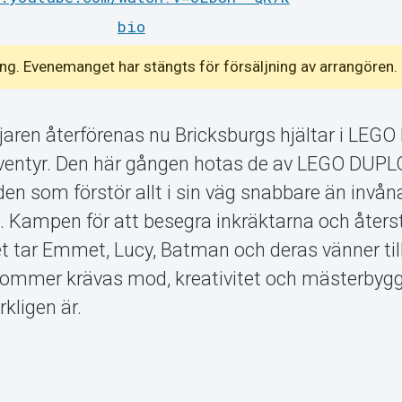
bio
emang. Evenemanget har stängts för försäljning av arrangören.
ljaren återförenas nu Bricksburgs hjältar i LEG
lt äventyr. Den här gången hotas de av LEGO DUPL
den som förstör allt i sin väg snabbare än invå
. Kampen för att besegra inkräktarna och återst
t tar Emmet, Lucy, Batman och deras vänner til
 kommer krävas mod, kreativitet och mästerbygg
rkligen är.