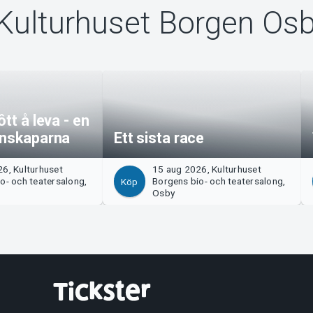
 Kulturhuset Borgen Os
tt å leva - en
enskaparna
Ett sista race
6, Kulturhuset
15 aug 2026, Kulturhuset
o- och teatersalong,
Borgens bio- och teatersalong,
Köp
Osby