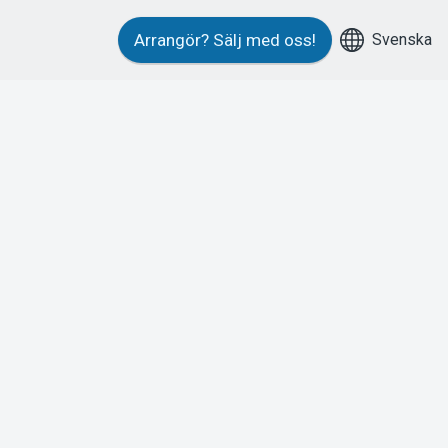
Svenska
Arrangör?
Sälj med oss!