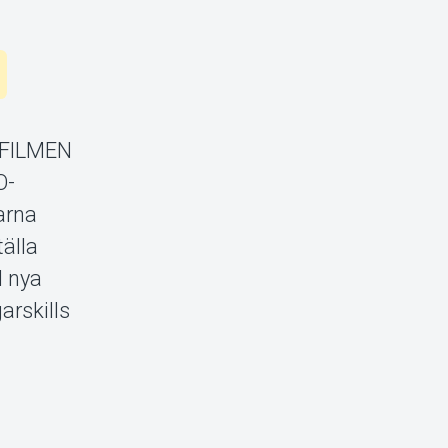
O FILMEN
O-
narna
älla
l nya
arskills