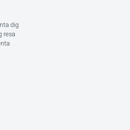
nta dig
g resa
enta