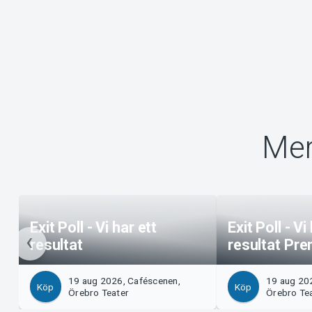
Mer
Exit Poll - Vi har ett
Exit Poll - Vi
resultat
resultat Pre
19 aug 2026, Caféscenen,
19 aug 20
Köp
Köp
Örebro Teater
Örebro Te