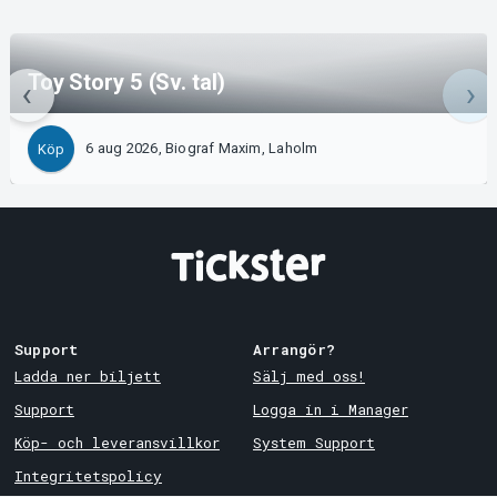
Toy Story 5 (Sv. tal)
6 aug 2026, Biograf Maxim, Laholm
Köp
Support
Arrangör?
Ladda ner biljett
Sälj med oss!
Support
Logga in i Manager
Köp- och leveransvillkor
System Support
Integritetspolicy