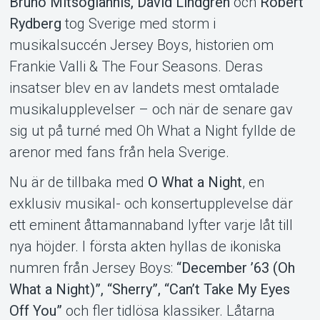
Bruno Mitsogiannis, David Lindgren
och
Robert
Rydberg
tog Sverige med storm i
musikalsuccén Jersey Boys, historien om
Frankie Valli & The Four Seasons. Deras
insatser blev en av landets mest omtalade
musikalupplevelser – och när de senare gav
sig ut på turné med Oh What a Night fyllde de
arenor med fans från hela Sverige.
Nu är de tillbaka med
O What a Night
, en
exklusiv musikal- och konsertupplevelse där
ett eminent åttamannaband lyfter varje låt till
nya höjder. I första akten hyllas de ikoniska
numren från Jersey Boys:
“December ’63 (Oh
What a Night)”, “Sherry”, “Can’t Take My Eyes
Off You”
och fler tidlösa klassiker. Låtarna