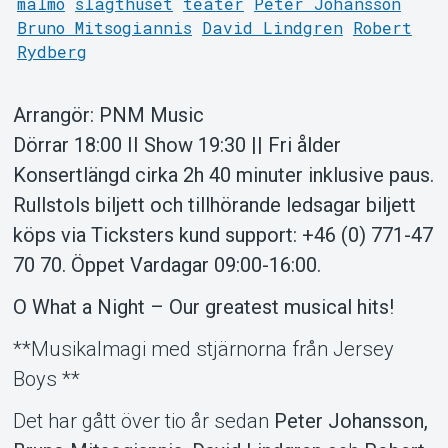
malmö
slagthuset
teater
Peter Johansson
Bruno Mitsogiannis
David Lindgren
Robert
Rydberg
Support
Arrangör: PNM Music
Dörrar 18:00 II Show 19:30 || Fri ålder
Konsertlängd cirka 2h 40 minuter inklusive paus.
Rullstols biljett och tillhörande ledsagar biljett
köps via Ticksters kund support: +46 (0) 771-47
70 70. Öppet Vardagar 09:00-16:00.
O What a Night – Our greatest musical hits!
**Musikalmagi med stjärnorna från Jersey
Om Tickster
Boys **
Det har gått över tio år sedan
Peter Johansson,