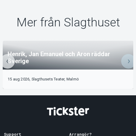
Mer från Slagthuset
Henrik, Jan Emanuel och Aron räddar
Sverige
15 aug 2026, Slagthusets Teater, Malmö
Support
Arrangör?