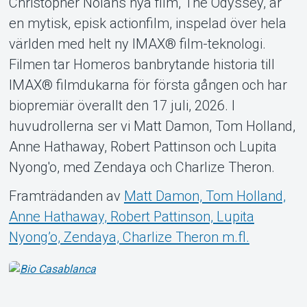
Christopher Nolans nya film, The Odyssey, är
Support
en mytisk, episk actionfilm, inspelad över hela
världen med helt ny IMAX® film-teknologi.
Filmen tar Homeros banbrytande historia till
IMAX® filmdukarna för första gången och har
biopremiär överallt den 17 juli, 2026. I
huvudrollerna ser vi Matt Damon, Tom Holland,
Anne Hathaway, Robert Pattinson och Lupita
Om Tickster
Nyong'o, med Zendaya och Charlize Theron.
Framträdanden av
Matt Damon, Tom Holland,
Anne Hathaway, Robert Pattinson, Lupita
Nyong’o, Zendaya, Charlize Theron m.fl.