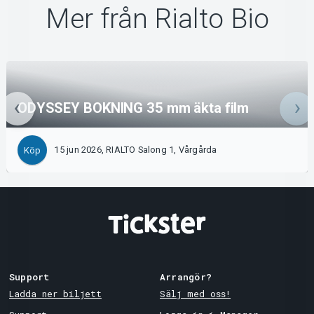
Mer från Rialto Bio
ODYSSEY BOKNING 35 mm äkta film
15 jun 2026, RIALTO Salong 1, Vårgårda
Köp
Support
Arrangör?
Ladda ner biljett
Sälj med oss!