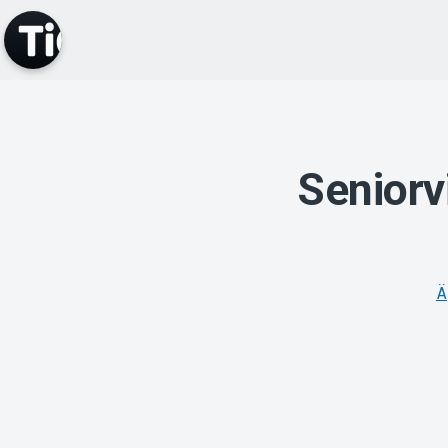
Seniorv
Ä