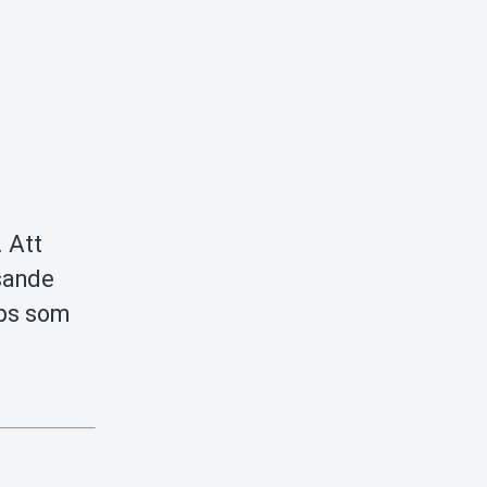
. Att
ssande
ips som