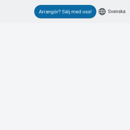
Svenska
Arrangör?
Sälj med oss!