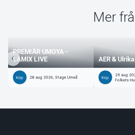
Mer fr
PREMIÄR UMOYA -
LAMIX LIVE
AER & Ulrik
29 aug 20
28 aug 2026, Stage Umeå
Köp
Köp
Folkets H