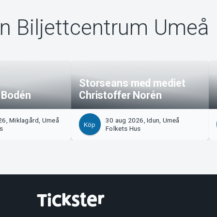
ån Biljettcentrum Umeå
Storseans med mediet
a Bodén
Christoffer Norén
26, Miklagård, Umeå
30 aug 2026, Idun, Umeå
Köp
us
Folkets Hus