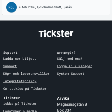
6 feb 2026, Tjolöholms Slott, Fjärås
Köp
Support
Arrangör?
Ladda ner biljett
Sälj med oss!
Support
Logga in i Manager
Köp- och leveransvillkor
System Support
Integritetspolicy
Om cookies på Tickster
Tickster
Arvika
Jobba på Tickster
Magasinsgatan 8
Box 334
Logotyper & media