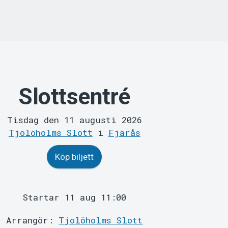
Slottsentré
Tisdag den 11 augusti 2026
Tjolöholms Slott
i
Fjärås
Köp biljett
Startar 11 aug 11:00
Arrangör:
Tjolöholms Slott