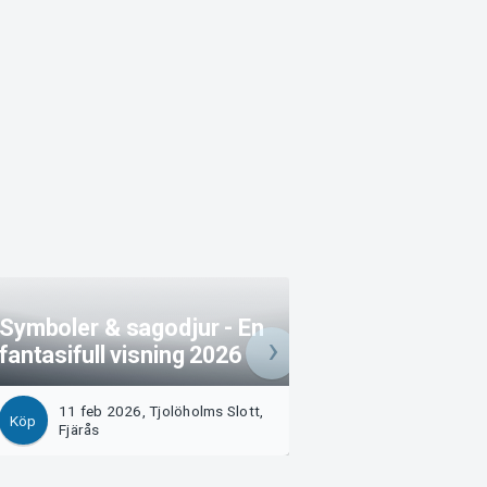
Symboler & sagodjur - En
fantasifull visning 2026
Slottsentré
11 feb 2026, Tjolöholms Slott,
8 aug 2026, Tjolö
Köp
Köp
Fjärås
Fjärås