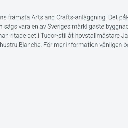
ens främsta Arts and Crafts-anläggning. Det p
ch sägs vara en av Sveriges märkligaste byggnad
man ritade det i Tudor-stil åt hovstallmästare 
 hustru Blanche. För mer information vänligen 