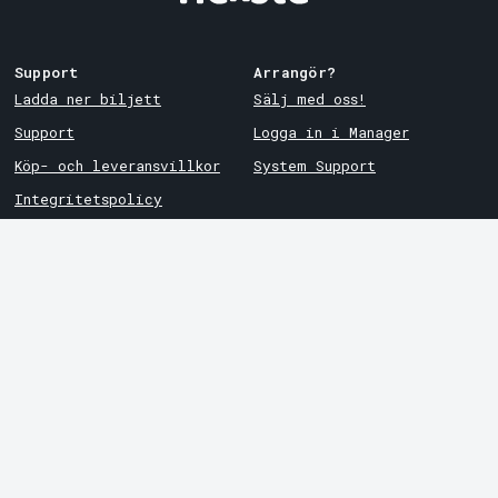
Support
Arrangör?
Ladda ner biljett
Sälj med oss!
Support
Logga in i Manager
Köp- och leveransvillkor
System Support
Integritetspolicy
Om cookies på Tickster
Tickster
Arvika
Jobba på Tickster
Magasinsgatan 8
Box 334
Logotyper & media
SE-671 27
Arvika
LinkedIn
Göteborg
Facebook
Götgatan 16
Instagram
SE-411 05
Göteborg