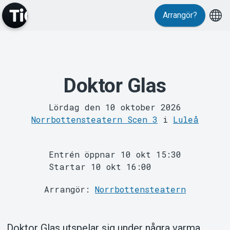
Evenemang
Arrangör?
Doktor Glas
MyTickster
Lördag den 10 oktober 2026
Norrbottensteatern Scen 3
i
Luleå
Entrén öppnar 10 okt 15:30
Startar 10 okt 16:00
Arrangör:
Norrbottensteatern
Support
Doktor Glas utspelar sig under några varma