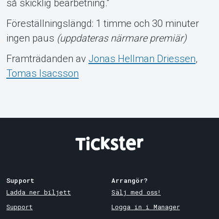
så skicklig bearbetning.”
Föreställningslängd: 1 timme och 30 minuter
ingen paus
(uppdateras närmare premiär)
Framträdanden av
Jonas Hellman Driessen
,
Tomas Isacsson
Support
Arrangör?
Ladda ner biljett
Sälj med oss!
Support
Logga in i Manager