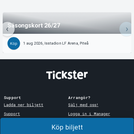
Säsongskort 26/27
1 aug 2026, Isstadion LF Arena, Piteå
Köp
Support
Arrangör?
Ladda ner biljett
Sälj med oss!
Support
Logga in i Manager
Köp- och leveransvillkor
System Support
Köp biljett
Integritetspolicy