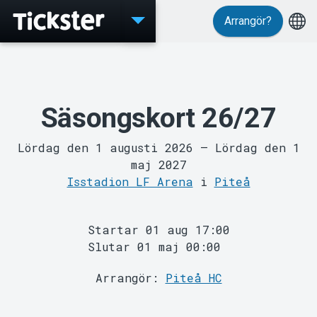
Arrangör?
Evenemang
Säsongskort 26/27
Lördag den 1 augusti 2026
–
Lördag den 1
maj 2027
Isstadion LF Arena
i
Piteå
MyTickster
Startar 01 aug 17:00
Slutar 01 maj 00:00
Arrangör:
Piteå HC