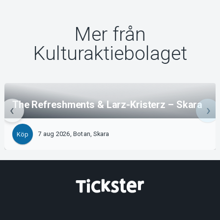
Mer från
Kulturaktiebolaget
The Refreshments & Larz-Kristerz – Skara
7 aug 2026, Botan, Skara
Köp