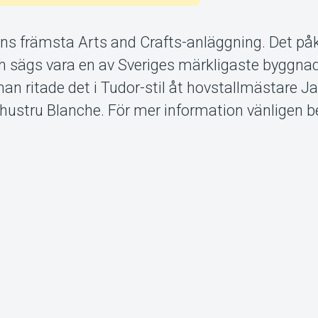
ens främsta Arts and Crafts-anläggning. Det p
ch sägs vara en av Sveriges märkligaste byggnad
man ritade det i Tudor-stil åt hovstallmästare 
 hustru Blanche. För mer information vänligen 