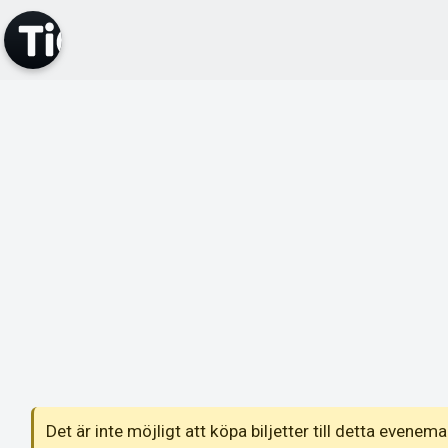
Det är inte möjligt att köpa biljetter till detta even