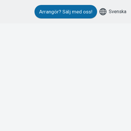
Svenska
Arrangör?
Sälj med oss!