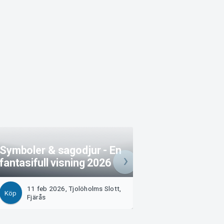
Symboler & sagodjur - En
fantasifull visning 2026
Slottsentré
11 feb 2026, Tjolöholms Slott,
9 aug 2026, Tjolö
Köp
Köp
Fjärås
Fjärås