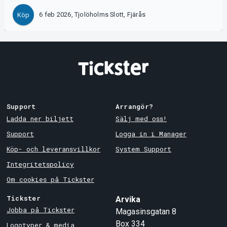
6 feb 2026, Tjolöholms Slott, Fjärås
Köp
Support
Arrangör?
Ladda ner biljett
Sälj med oss!
Support
Logga in i Manager
Köp- och leveransvillkor
System Support
Integritetspolicy
Om cookies på Tickster
Tickster
Arvika
Jobba på Tickster
Magasinsgatan 8
Box 334
Logotyper & media