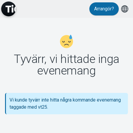
Arrangör?
MyTickster
Tyvärr, vi hittade inga
Support
evenemang
Vi kunde tyvärr inte hitta några kommande evenemang
Om Tickster
taggade med vt25.