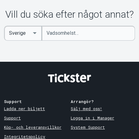
Vill du söka efter något annat?
Ange
Select
sökord
Country
Support
Arrangör?
Ladda ner biljett
Sälj med oss!
Support
Logga in i Manager
Köp- och leveransvillkor
System Support
Integritetspolicy