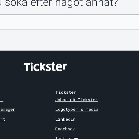
du söka efter något annat?
Tickster
s!
Jobba på Tickster
Manager
Logotyper & media
ort
LinkedIn
Facebook
Instagram