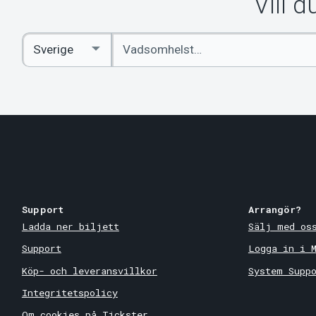
Vill 
Ange
Select
sökord
Country
Support
Arrangör?
Ladda ner biljett
Sälj med os
Support
Logga in i 
Köp- och leveransvillkor
System Supp
Integritetspolicy
Om cookies på Tickster