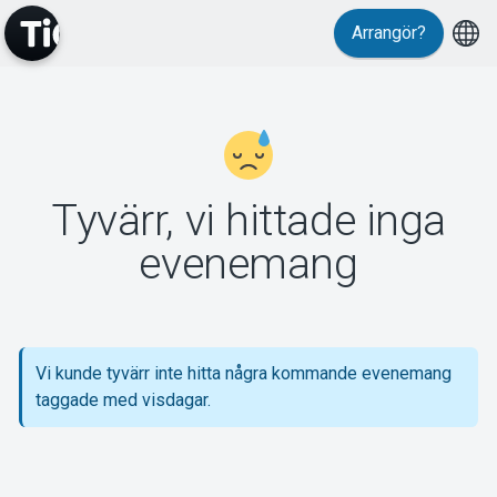
Arrangör?
MyTickster
Tyvärr, vi hittade inga
Support
evenemang
Vi kunde tyvärr inte hitta några kommande evenemang
Om Tickster
taggade med visdagar.