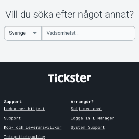
Vill du söka efter något annat?
Ange
Select
sökord
Country
Support
Arrangör?
Ladda ner biljett
Sälj med oss!
Support
Logga in i Manager
Köp- och leveransvillkor
System Support
Integritetspolicy