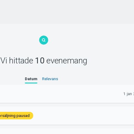
Vi hittade
10
evenemang
Datum
Relevans
1 jan
rsäljning pausad