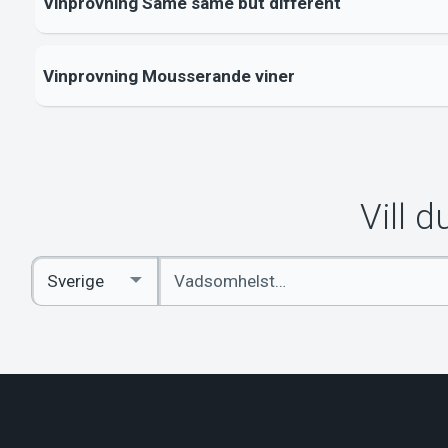
Vinprovning Same same but different
Vinprovning Mousserande viner
Vill 
Ange
Select
sökord
Country