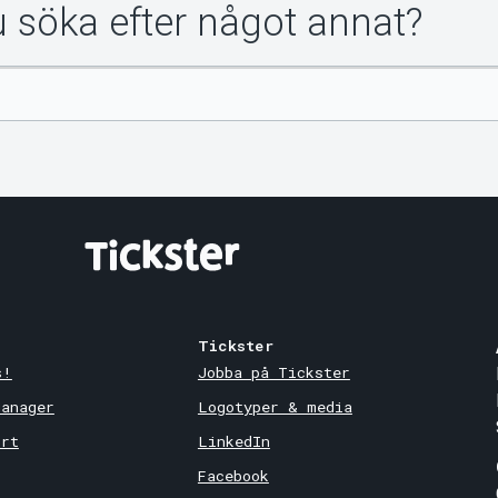
du söka efter något annat?
Tickster
s!
Jobba på Tickster
Manager
Logotyper & media
ort
LinkedIn
Facebook