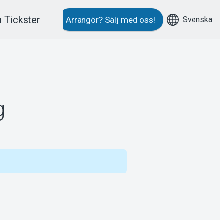
 Tickster
Svenska
Arrangör?
Sälj med oss!
g