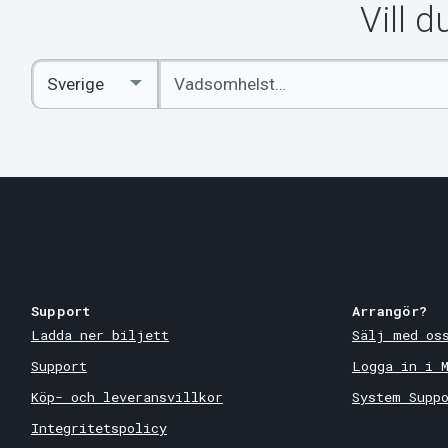
Vill 
Ange
Select
sökord
Country
Support
Arrangör?
Ladda ner biljett
Sälj med os
Support
Logga in i 
Köp- och leveransvillkor
System Supp
Integritetspolicy