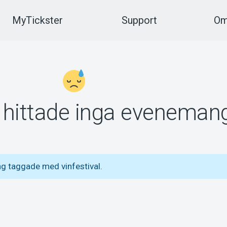
MyTickster
Support
Om
vi hittade inga eveneman
g taggade med vinfestival.