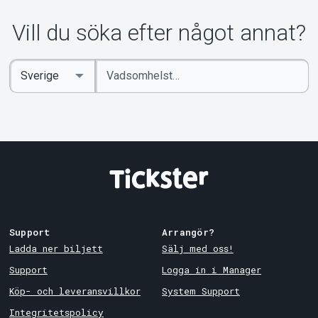
Vill du söka efter något annat?
Ange
Select
sökord
Country
Support
Arrangör?
Ladda ner biljett
Sälj med oss!
Support
Logga in i Manager
Köp- och leveransvillkor
System Support
Integritetspolicy