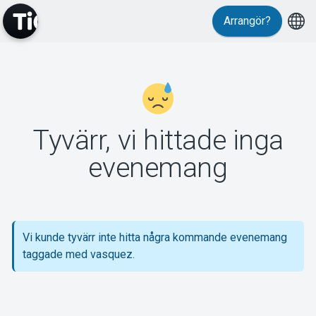
Arrangör?
MyTickster
Tyvärr, vi hittade inga
Support
evenemang
Vi kunde tyvärr inte hitta några kommande evenemang
Om Tickster
taggade med vasquez.