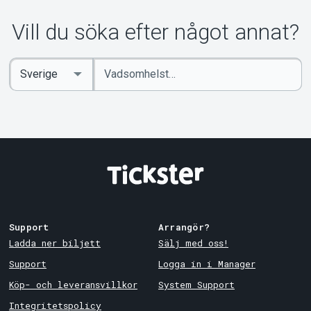
Om Tickster
Vill du söka efter något annat?
Ange
Select
sökord
Country
Support
Arrangör?
Ladda ner biljett
Sälj med oss!
Support
Logga in i Manager
Köp- och leveransvillkor
System Support
Integritetspolicy