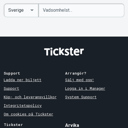
Ange
Select
sökord
Country
Support
Arrangör?
Ladda ner biljett
Sälj med oss!
Support
Logga in i Manager
Köp- och leveransvillkor
System Support
Integritetspolicy
Om cookies på Tickster
Tickster
Arvika