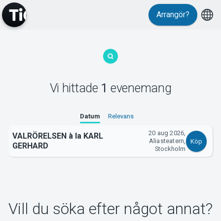
Arrangör?
MyTickster
Vi hittade
1
evenemang
Support
Datum
Relevans
20 aug 2026,
VALRÖRELSEN à la KARL
Aliasteatern,
Köp
GERHARD
Stockholm
Om Tickster
Vill du söka efter något annat?