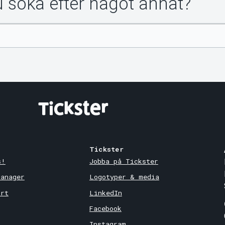
du söka efter något annat?
Tickster
s!
Jobba på Tickster
Manager
Logotyper & media
ort
LinkedIn
Facebook
Instagram