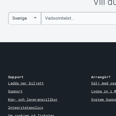
Vill 
Ange
Select
sökord
Country
Support
Arrangör?
Ladda ner biljett
Sälj med os
Support
Logga in i 
Köp- och leveransvillkor
System Supp
Integritetspolicy
Om cookies på Tickster