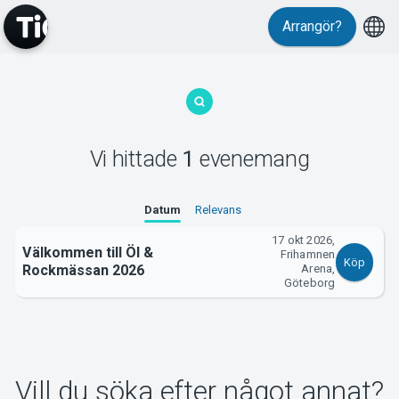
Arrangör?
MyTickster
Vi hittade
1
evenemang
Support
Datum
Relevans
17 okt 2026,
Välkommen till Öl &
Frihamnen
Köp
Rockmässan 2026
Arena,
Göteborg
Om Tickster
Vill du söka efter något annat?