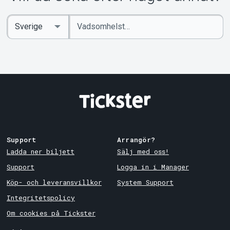
Ange
Select
sökord
Country
Support
Arrangör?
Ladda ner biljett
Sälj med oss!
Support
Logga in i Manager
Köp- och leveransvillkor
System Support
Integritetspolicy
Om cookies på Tickster