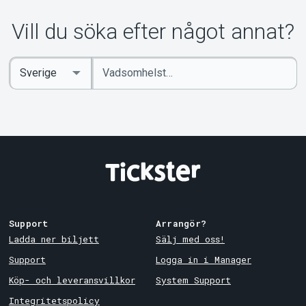
Vill du söka efter något annat?
Ange
Select
sökord
Country
Support
Arrangör?
Ladda ner biljett
Sälj med oss!
Support
Logga in i Manager
Köp- och leveransvillkor
System Support
Integritetspolicy