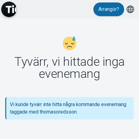
Arrangör?
MyTickster
Tyvärr, vi hittade inga
Support
evenemang
Vi kunde tyvärr inte hitta några kommande evenemang
Om Tickster
taggade med thomasoredsson.