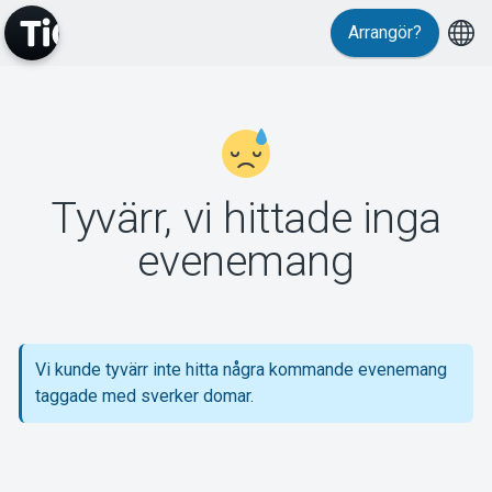
Arrangör?
MyTickster
Tyvärr, vi hittade inga
Support
evenemang
Vi kunde tyvärr inte hitta några kommande evenemang
Om Tickster
taggade med sverker domar.