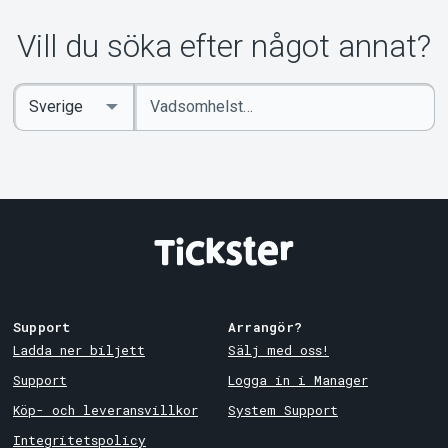
Vill du söka efter något annat?
Ange
Select
sökord
Country
Support
Arrangör?
Ladda ner biljett
Sälj med oss!
Support
Logga in i Manager
Köp- och leveransvillkor
System Support
Integritetspolicy