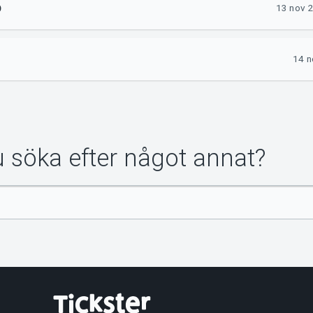
D
13 nov 
14 n
du söka efter något annat?