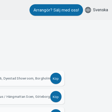
Svenska
Arrangör?
Sälj med oss!
6, Dyestad Showroom, Borgholm
Köp
us / Hängmattan Scen, Göteborg
Köp