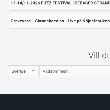
13-14/11-2026 FUZZ FESTIVAL | DEBASER STRAN
Graveyard + Skraeckoedlan - Live på Nöjesfabriken
Vill 
Ange
Select
sökord
Country