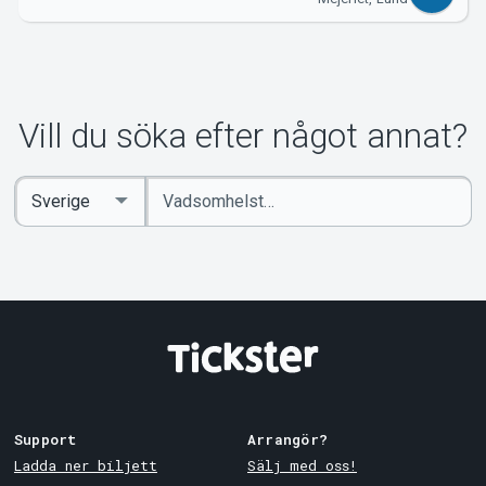
Vill du söka efter något annat?
Ange
Select
sökord
Country
Support
Arrangör?
Ladda ner biljett
Sälj med oss!