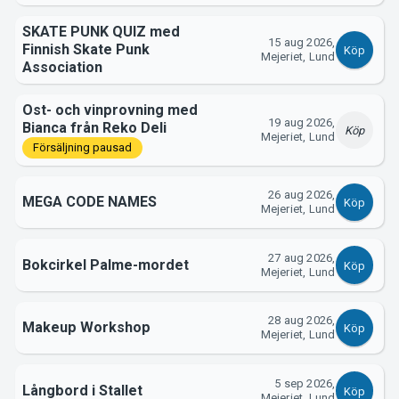
SKATE PUNK QUIZ med
Om Tickster
15 aug 2026,
Finnish Skate Punk
Köp
Mejeriet, Lund
Association
Ost- och vinprovning med
19 aug 2026,
Bianca från Reko Deli
Köp
Mejeriet, Lund
Försäljning pausad
26 aug 2026,
MEGA CODE NAMES
Köp
Mejeriet, Lund
27 aug 2026,
Bokcirkel Palme-mordet
Köp
Mejeriet, Lund
28 aug 2026,
Makeup Workshop
Köp
Mejeriet, Lund
5 sep 2026,
Långbord i Stallet
Köp
Mejeriet, Lund