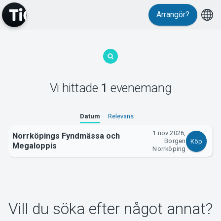
Arrangör?
MyTickster
Vi hittade
1
evenemang
Support
Datum
Relevans
1 nov 2026,
Norrköpings Fyndmässa och
Borgen
Köp
Megaloppis
Norrköping
Om Tickster
Vill du söka efter något annat?