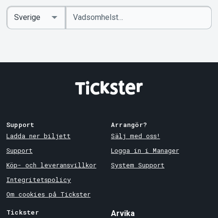
Ange
Select
sökord
Country
Support
Arrangör?
Ladda ner biljett
Sälj med oss!
Support
Logga in i Manager
Köp- och leveransvillkor
System Support
Integritetspolicy
Om cookies på Tickster
Tickster
Arvika