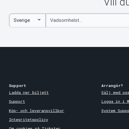
Vill 
Ange
Select
sökord
Country
Support
Arrangör?
Ladda ner biljett
Sälj med os
Support
Logga in i 
Köp- och leveransvillkor
System Supp
Integritetspolicy
Om cookies på Tickster