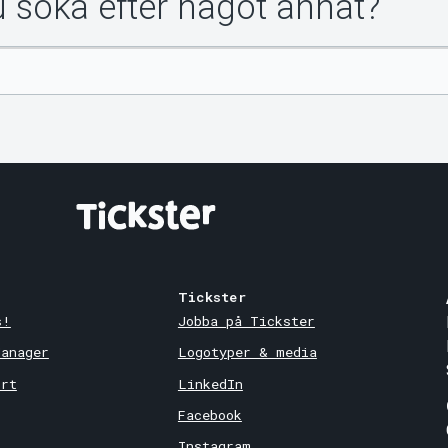
du söka efter något annat?
Tickster
s!
Jobba på Tickster
Manager
Logotyper & media
ort
LinkedIn
Facebook
Instagram