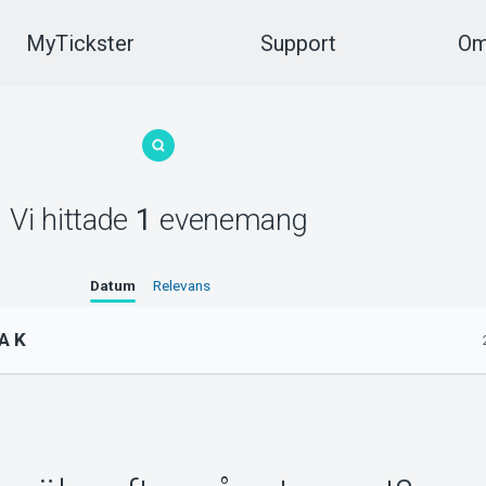
MyTickster
Support
Om
Vi hittade
1
evenemang
Datum
Relevans
A K