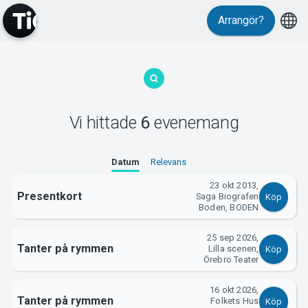
Arrangör?
MyTickster
Vi hittade
6
evenemang
Datum
Relevans
23 okt 2013,
Presentkort
Saga Biografen
Köp
Support
Boden, BODEN
25 sep 2026,
Tanter på rymmen
Lilla scenen,
Köp
Örebro Teater
16 okt 2026,
Tanter på rymmen
Folkets Hus
Köp