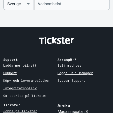
Ange
Select
sökord
Country
Support
Arrangör?
Ladda ner biljett
Sälj med oss!
Support
Logga in i Manager
Köp- och leveransvillkor
System Support
Integritetspolicy
Om cookies på Tickster
Tickster
Arvika
Jobba på Tickster
Magasinsgatan 8