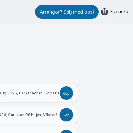
Svenska
Arrangör?
Sälj med oss!
aug 2026, Parksnäckan, Uppsala
Köp
026, Carlsson På Kajen, Västerås
Köp