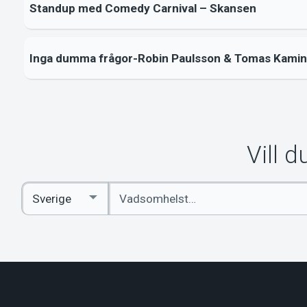
Standup med Comedy Carnival – Skansen
Inga dumma frågor-Robin Paulsson & Tomas Kamin
Vill 
Ange
Select
sökord
Country