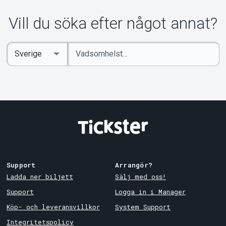
Om Tickster
Vill du söka efter något annat?
Ange
Select
sökord
Country
Support
Arrangör?
Ladda ner biljett
Sälj med oss!
Support
Logga in i Manager
Köp- och leveransvillkor
System Support
Integritetspolicy