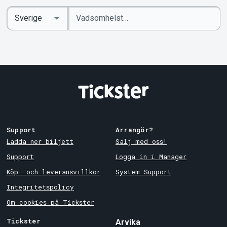
Ange
Select
sökord
Country
Support
Arrangör?
Ladda ner biljett
Sälj med oss!
Support
Logga in i Manager
Köp- och leveransvillkor
System Support
Integritetspolicy
Om cookies på Tickster
Tickster
Arvika