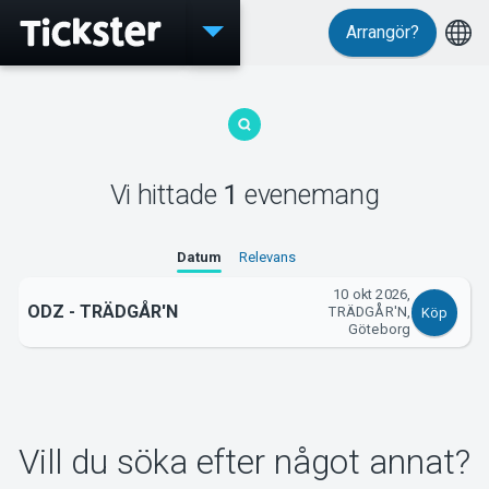
Arrangör?
Evenemang
Vi hittade
1
evenemang
MyTickster
Datum
Relevans
10 okt 2026,
ODZ - TRÄDGÅR'N
TRÄDGÅR'N,
Köp
Support
Göteborg
Vill du söka efter något annat?
Om Tickster