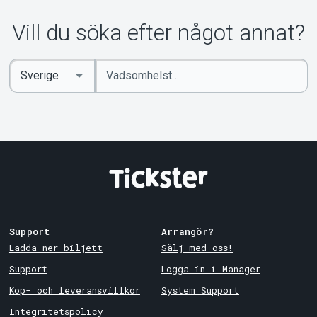
Om Tickster
Vill du söka efter något annat?
Ange
Select
sökord
Country
Support
Arrangör?
Ladda ner biljett
Sälj med oss!
Support
Logga in i Manager
Köp- och leveransvillkor
System Support
Integritetspolicy