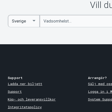
Vill 
Ange
Select
sökord
Country
Support
Arrangör?
Ladda ner biljett
Sälj med os
Support
Logga in i 
Köp- och leveransvillkor
System Supp
Integritetspolicy