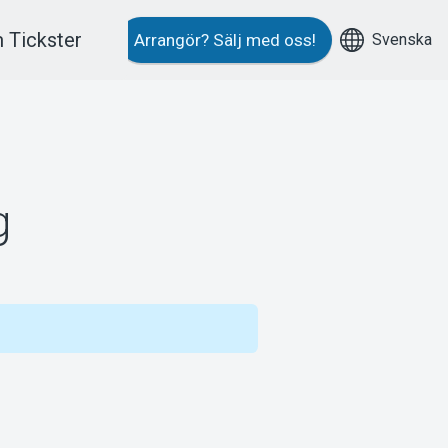
 Tickster
Svenska
Arrangör?
Sälj med oss!
g