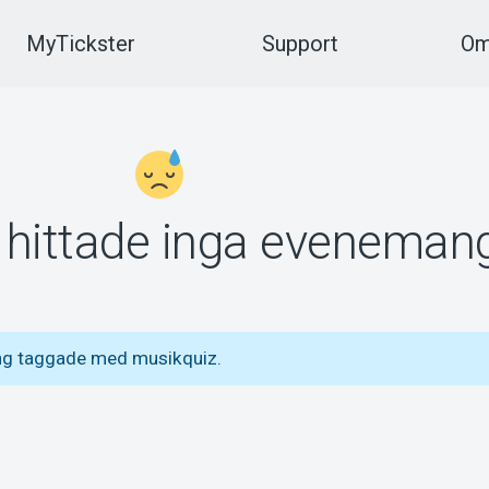
MyTickster
Support
Om
vi hittade inga eveneman
ng taggade med musikquiz.