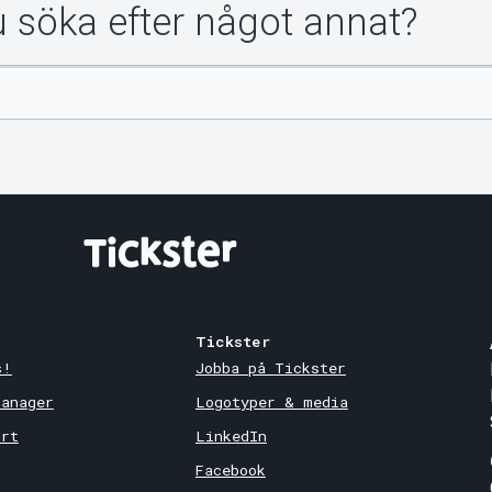
du söka efter något annat?
Tickster
s!
Jobba på Tickster
Manager
Logotyper & media
ort
LinkedIn
Facebook