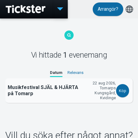
Arrangör?
Evenemang
Vi hittade
1
evenemang
MyTickster
Datum
Relevans
22 aug 2026,
Musikfestival SJÄL & HJÄRTA
Tomarps
Köp
på Tomarp
Kungsgård,
Support
Kvidinge
Vill du söka efter något annat?
Om Tickster