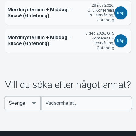
28 nov 2026,
Mordmysterium + Middag =
GTS Konferens
Köp
Succé (Göteborg)
& Festvåning,
Göteborg
5 dec 2026, GTS
Mordmysterium + Middag =
Konferens &
Köp
Succé (Göteborg)
Festvåning,
Göteborg
Vill du söka efter något annat?
Ange
Select
sökord
Country