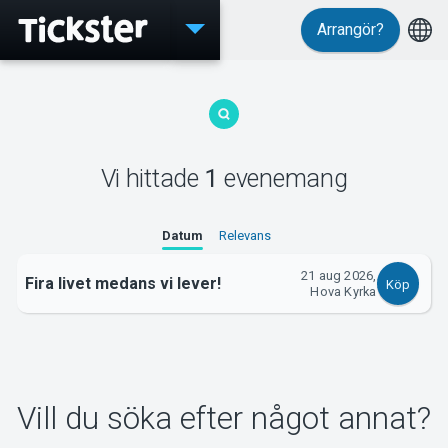
Arrangör?
Evenemang
Vi hittade
1
evenemang
MyTickster
Datum
Relevans
21 aug 2026,
Fira livet medans vi lever!
Köp
Hova Kyrka
Support
Vill du söka efter något annat?
Om Tickster