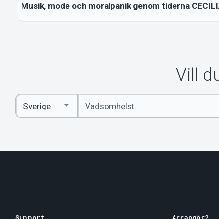
Musik, mode och moralpanik genom tiderna CECILI
Vill 
Ange
Select
sökord
Country
Support
Arrangör?