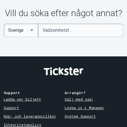
Vill du söka efter något annat?
Ange
Select
sökord
Country
Support
Arrangör?
Ladda ner biljett
Sälj med oss!
Support
Logga in i Manager
Köp- och leveransvillkor
System Support
Integritetspolicy