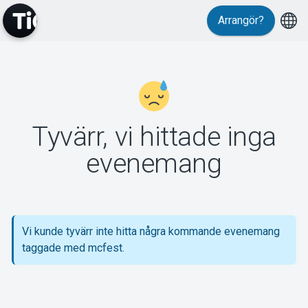
Arrangör?
MyTickster
Tyvärr, vi hittade inga
Support
evenemang
Vi kunde tyvärr inte hitta några kommande evenemang
Om Tickster
taggade med mcfest.