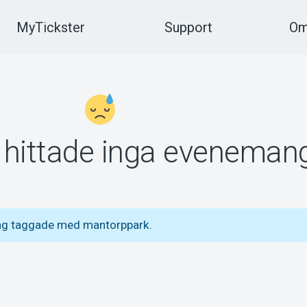
MyTickster
Support
Om
vi hittade inga eveneman
ang taggade med mantorppark.