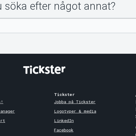
du söka efter något annat?
Tickster
s!
Jobba på Tickster
Manager
Logotyper & media
ort
LinkedIn
Facebook