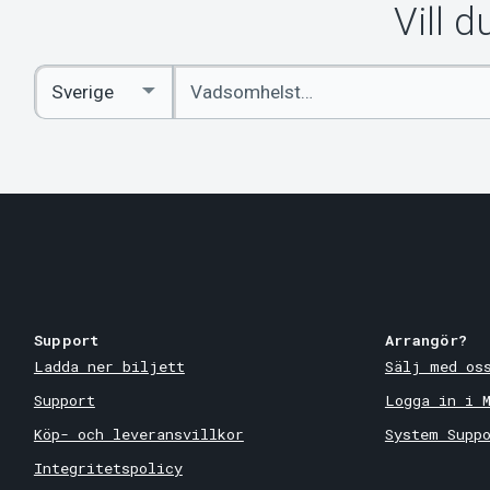
Vill 
Ange
Select
sökord
Country
Support
Arrangör?
Ladda ner biljett
Sälj med os
Support
Logga in i 
Köp- och leveransvillkor
System Supp
Integritetspolicy