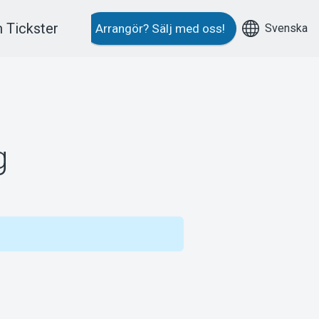
 Tickster
Svenska
Arrangör?
Sälj med oss!
g