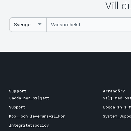
Vill 
Ange
Select
sökord
Country
Support
Arrangör?
Ladda ner biljett
Sälj med os
Support
Logga in i 
Köp- och leveransvillkor
System Supp
Integritetspolicy