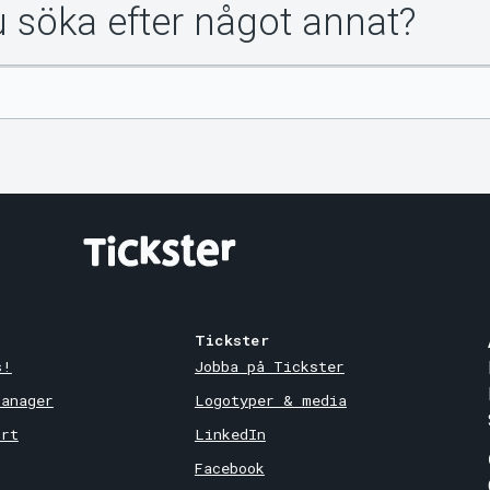
du söka efter något annat?
Tickster
s!
Jobba på Tickster
Manager
Logotyper & media
ort
LinkedIn
Facebook