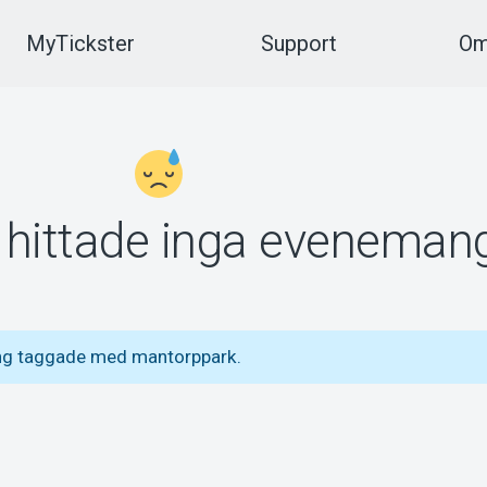
MyTickster
Support
Om
vi hittade inga eveneman
ang taggade med mantorppark.