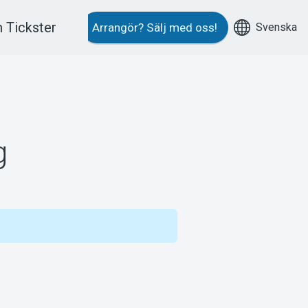
 Tickster
Svenska
Arrangör?
Sälj med oss!
g