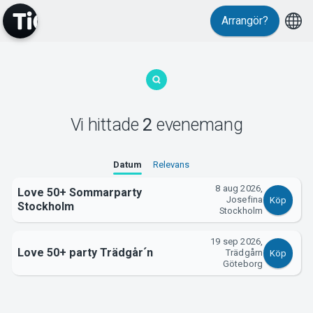
Arrangör?
MyTickster
Vi hittade
2
evenemang
Support
Datum
Relevans
8 aug 2026,
Love 50+ Sommarparty
Josefina
Köp
Stockholm
Stockholm
19 sep 2026,
Om Tickster
Love 50+ party Trädgår´n
Trädgårn
Köp
Göteborg