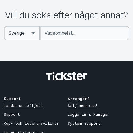
Vill du söka efter något annat?
Ange
Select
sökord
Country
Support
Arrangör?
Ladda ner biljett
Sälj med oss!
Support
Logga in i Manager
Köp- och leveransvillkor
System Support
Integritetspolicy