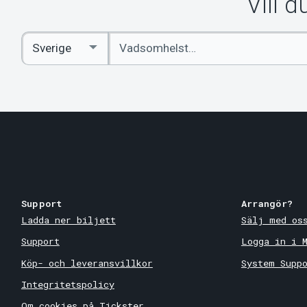
Vill 
Ange
Select
sökord
Country
Support
Arrangör?
Ladda ner biljett
Sälj med os
Support
Logga in i 
Köp- och leveransvillkor
System Supp
Integritetspolicy
Om cookies på Tickster