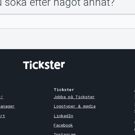
du söka efter något annat?
Tickster
s!
Jobba på Tickster
Manager
Logotyper & media
ort
LinkedIn
Facebook
Instagram