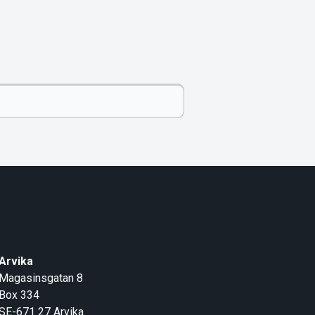
Arvika
Magasinsgatan 8
Box 334
SE-671 27
Arvika