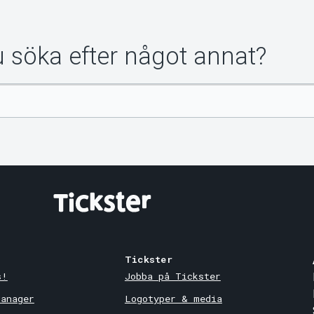
du söka efter något annat?
Tickster
s!
Jobba på Tickster
Manager
Logotyper & media