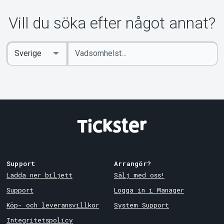
Vill du söka efter något annat?
Ange
Select
sökord
Country
Support
Arrangör?
Ladda ner biljett
Sälj med oss!
Support
Logga in i Manager
Köp- och leveransvillkor
System Support
Integritetspolicy