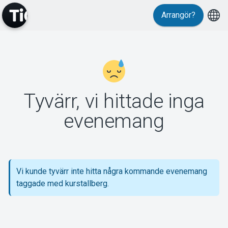
Arrangör?
MyTickster
Tyvärr, vi hittade inga
Support
evenemang
Vi kunde tyvärr inte hitta några kommande evenemang
Om Tickster
taggade med kurstallberg.