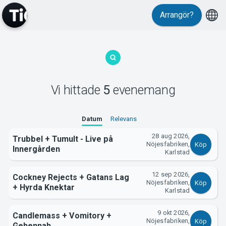
Arrangör?
MyTickster
Vi hittade
5
evenemang
Datum
Relevans
Support
28 aug 2026,
Trubbel + Tumult - Live på
Nöjesfabriken,
Köp
Innergården
Karlstad
12 sep 2026,
Cockney Rejects + Gatans Lag
Nöjesfabriken,
Köp
+ Hyrda Knektar
Karlstad
Om Tickster
9 okt 2026,
Candlemass + Vomitory +
Nöjesfabriken,
Köp
Gehennah