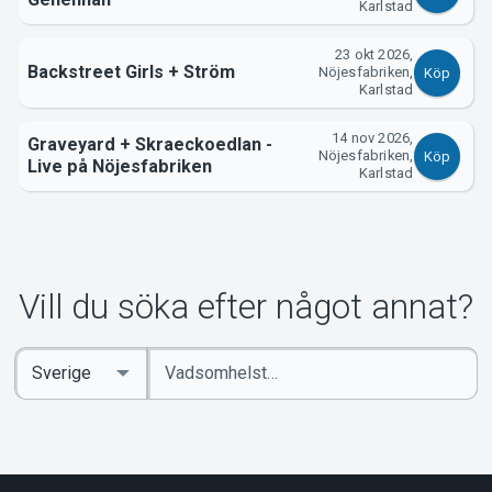
Karlstad
23 okt 2026,
Backstreet Girls + Ström
Nöjesfabriken,
Köp
Karlstad
14 nov 2026,
Graveyard + Skraeckoedlan -
Nöjesfabriken,
Köp
Live på Nöjesfabriken
Karlstad
Vill du söka efter något annat?
Ange
Select
sökord
Country