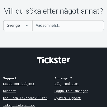
Om Tickster
Vill du söka efter något annat?
Ange
Select
sökord
Country
Support
Arrangör?
Ladda ner biljett
Sälj med oss!
Support
Logga in i Manager
Köp- och leveransvillkor
System Support
Integritetspolicy